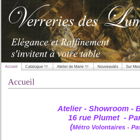
Accueil
Catalogue
Atelier de Marie
Nouveautés
Sur Mes
Accueil
Atelier - Showroom - 
16 rue Plumet - Par
(
Métro Volontaires - Pa