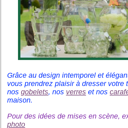
Grâce au design intemporel et élégant
vous prendrez plaisir à dresser votre 
nos
gobelets
, nos
verres
et nos
caraf
maison.
Pour des idées de mises en scène, e
photo