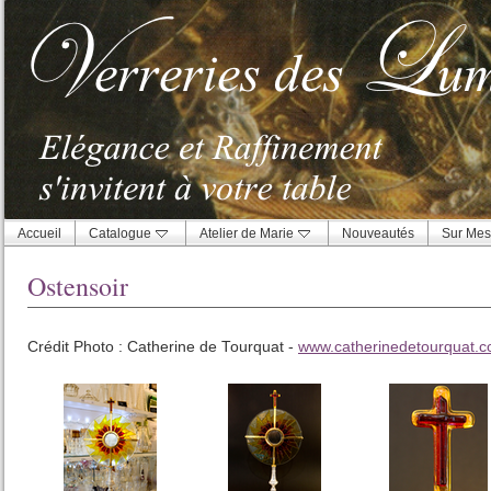
Accueil
Catalogue
Atelier de Marie
Nouveautés
Sur Mes
Ostensoir
Crédit Photo : Catherine de Tourquat -
www.catherinedetourquat.