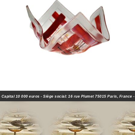
Capital 10 000 euros - Siège social: 16 rue Plumet 75015 Paris, France 