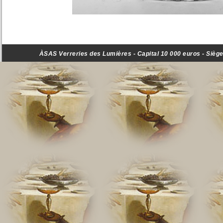
ÀSAS Verreries des Lumières - Capital 10 000 euros - Siège