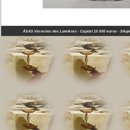
ÀSAS Verreries des Lumières - Capital 10 000 euros - Siège