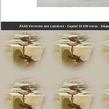
ÀSAS Verreries des Lumières - Capital 10 000 euros - Siège