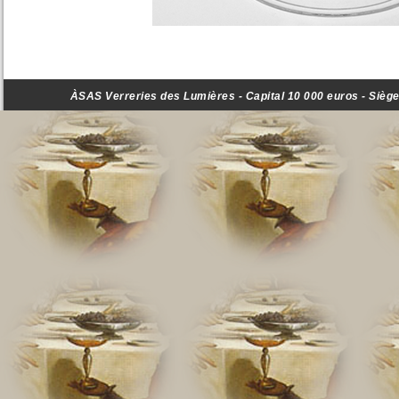
ÀSAS Verreries des Lumières - Capital 10 000 euros - Siège